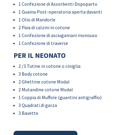
1 Confezione di Assorbenti Dopoparto
1 Guaina Post-operatoria aperta davanti
1 Olio di Mandorle
2 Paia di calzini in cotone
1 Confezione di asciugamani monouso
1 Confezione di traverse
PER IL NEONATO
2 /3 Tutine in cotone o ciniglia
3 Body cotone
2 Ghettine cotone Modal
2 Mutandine cotone Modal
1 Coppia di Muffole (guantini antigraffio)
3 Quadrati di garza
3 Bavette