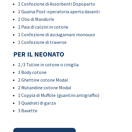
1 Confezione di Assorbenti Dopoparto
1 Guaina Post-operatoria aperta davanti
1 Olio di Mandorle
2 Paia di calzini in cotone
1 Confezione di asciugamani monouso
1 Confezione di traverse
PER IL NEONATO
2 /3 Tutine in cotone o ciniglia
3 Body cotone
2 Ghettine cotone Modal
2 Mutandine cotone Modal
1 Coppia di Muffole (guantini antigraffio)
3 Quadrati di garza
3 Bavette