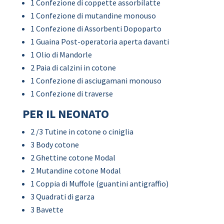
1 Confezione di coppette assorbilatte
1 Confezione di mutandine monouso
1 Confezione di Assorbenti Dopoparto
1 Guaina Post-operatoria aperta davanti
1 Olio di Mandorle
2 Paia di calzini in cotone
1 Confezione di asciugamani monouso
1 Confezione di traverse
PER IL NEONATO
2 /3 Tutine in cotone o ciniglia
3 Body cotone
2 Ghettine cotone Modal
2 Mutandine cotone Modal
1 Coppia di Muffole (guantini antigraffio)
3 Quadrati di garza
3 Bavette