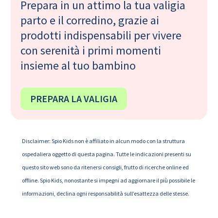
Prepara in un attimo la tua valigia
parto e il corredino, grazie ai
prodotti indispensabili per vivere
con serenità i primi momenti
insieme al tuo bambino
PREPARA LA VALIGIA
Disclaimer: Spio Kids non è affiliato in alcun modo con la struttura
ospedaliera oggetto di questa pagina. Tutte le indicazioni presenti su
questo sito web sono da ritenersi consigli, frutto di ricerche online ed
offline. Spio Kids, nonostante si impegni ad aggiornare il più possibile le
informazioni, declina ogni responsabilità sull’esattezza delle stesse.