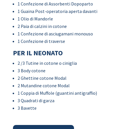
1 Confezione di Assorbenti Dopoparto
1 Guaina Post-operatoria aperta davanti
1 Olio di Mandorle
2 Paia di calzini in cotone
1 Confezione di asciugamani monouso
1 Confezione di traverse
PER IL NEONATO
2 /3 Tutine in cotone o ciniglia
3 Body cotone
2 Ghettine cotone Modal
2 Mutandine cotone Modal
1 Coppia di Muffole (guantini antigraffio)
3 Quadrati di garza
3 Bavette