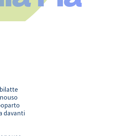
bilatte
onouso
poparto
a davanti