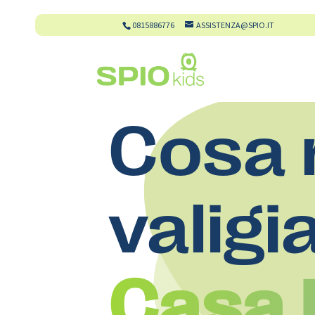
0815886776
ASSISTENZA@SPIO.IT
Cosa 
valigi
Casa D