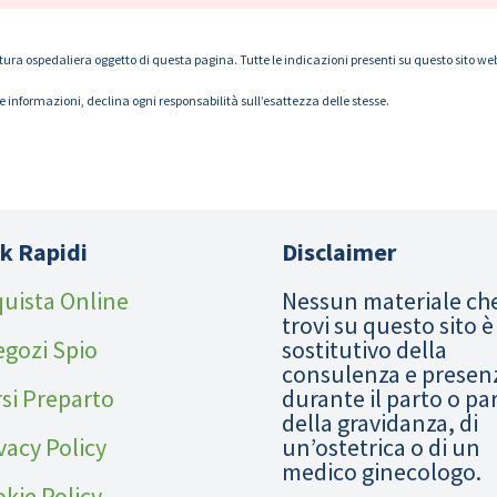
tura ospedaliera oggetto di questa pagina. Tutte le indicazioni presenti su questo sito web s
le informazioni, declina ogni responsabilità sull’esattezza delle stesse.
k Rapidi
Disclaimer
uista Online
Nessun materiale ch
trovi su questo sito è
egozi Spio
sostitutivo della
consulenza e presen
si Preparto
durante il parto o pa
della gravidanza, di
vacy Policy
un’ostetrica o di un
medico ginecologo.
kie Policy