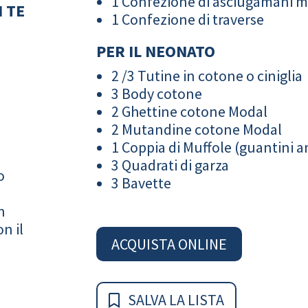
1 Confezione di asciugamani 
 TE
1 Confezione di traverse
PER IL NEONATO
2 /3 Tutine in cotone o ciniglia
3 Body cotone
2 Ghettine cotone Modal
2 Mutandine cotone Modal
1 Coppia di Muffole (guantini an
3 Quadrati di garza
o
3 Bavette
n
n il
ACQUISTA ONLINE
SALVA LA LISTA