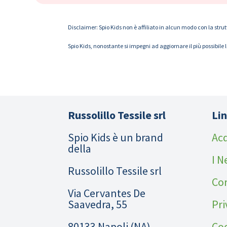
Disclaimer: Spio Kids non è affiliato in alcun modo con la strut
Spio Kids, nonostante si impegni ad aggiornare il più possibile 
Russolillo Tessile srl
Lin
Spio Kids è un brand
Acq
della
I N
Russolillo Tessile srl
Cor
Via Cervantes De
Saavedra, 55
Pri
80133 Napoli (NA)
Coo