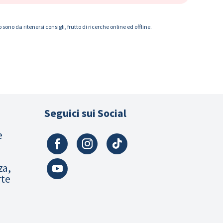
ono da ritenersi consigli, frutto di ricerche online ed offline.
Seguici sui Social
e
za,
rte