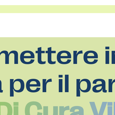
mettere i
a per il pa
i Cura Vil