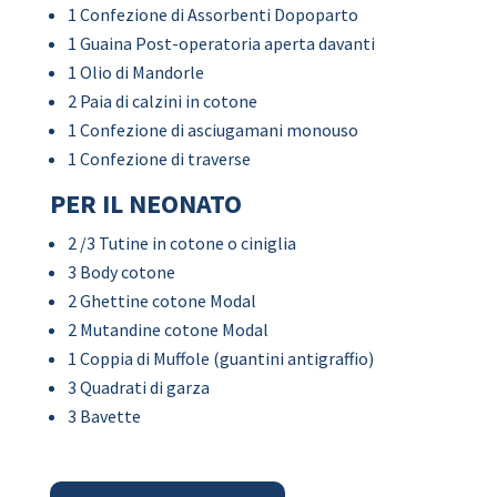
1 Confezione di Assorbenti Dopoparto
1 Guaina Post-operatoria aperta davanti
1 Olio di Mandorle
2 Paia di calzini in cotone
1 Confezione di asciugamani monouso
1 Confezione di traverse
PER IL NEONATO
2 /3 Tutine in cotone o ciniglia
3 Body cotone
2 Ghettine cotone Modal
2 Mutandine cotone Modal
1 Coppia di Muffole (guantini antigraffio)
3 Quadrati di garza
3 Bavette