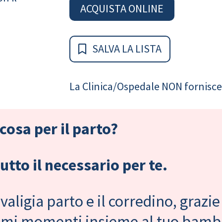
ACQUISTA ONLINE
SALVA LA LISTA
La Clinica/Ospedale NON fornisce 
cosa per il parto?
tto il necessario per te.
valigia parto e il corredino, grazie
primi momenti insieme al tuo bam