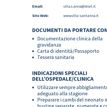
Email:
villa.s.anna@dnet.it
Sito Web:
www.villa-santanna.it
DOCUMENTI DA PORTARE CON
Documentazione clinica della
gravidanza
Carta di identità/Passaporto
Tessera sanitaria
INDICAZIONI SPECIALI
DELL’OSPEDALE/CLINICA
Utilizzare sempre abbigliament
adeguato alla stagione
Preparare i cambi del neonato i
bustine separate, numerate e co