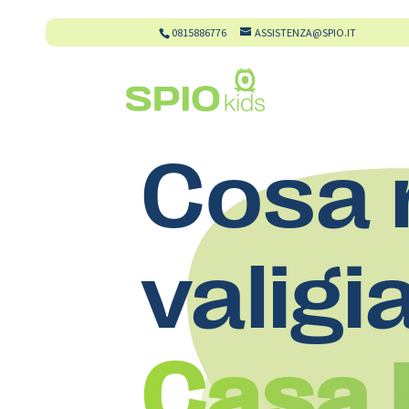
0815886776
ASSISTENZA@SPIO.IT
Cosa 
valigi
Casa D