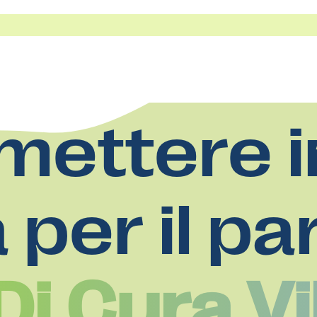
mettere i
a per il pa
i Cura Vi