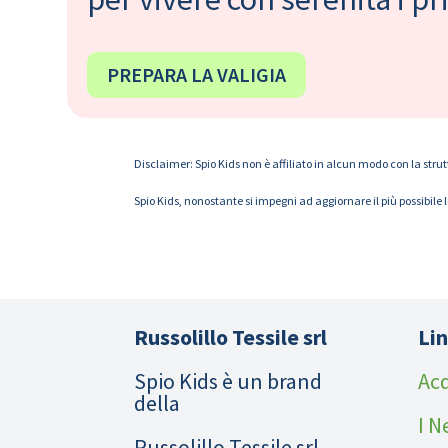
PREPARA LA VALIGIA
Disclaimer: Spio Kids non è affiliato in alcun modo con la strut
Spio Kids, nonostante si impegni ad aggiornare il più possibile 
Russolillo Tessile srl
Lin
Spio Kids è un brand
Acq
della
I N
Russolillo Tessile srl