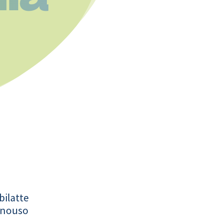
bilatte
onouso