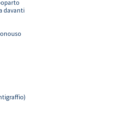
poparto
a davanti
monouso
tigraffio)