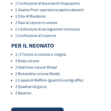
1 Confezione di Assorbenti Dopoparto
1 Guaina Post-operatoria aperta davanti
1 Olio di Mandorle
2 Paia di calzini in cotone
1 Confezione di asciugamani monouso
1 Confezione di traverse
PER IL NEONATO
2 /3 Tutine in cotone o ciniglia
3 Body cotone
2 Ghettine cotone Modal
2 Mutandine cotone Modal
1 Coppia di Muffole (guantini antigraffio)
3 Quadrati di garza
3 Bavette