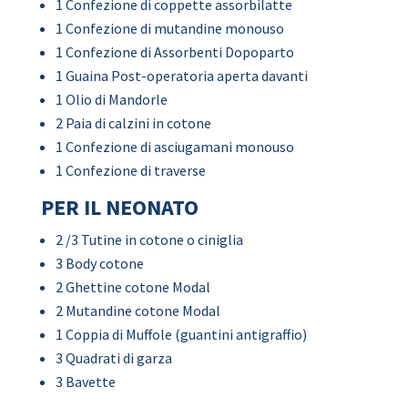
1 Confezione di coppette assorbilatte
1 Confezione di mutandine monouso
1 Confezione di Assorbenti Dopoparto
1 Guaina Post-operatoria aperta davanti
1 Olio di Mandorle
2 Paia di calzini in cotone
1 Confezione di asciugamani monouso
1 Confezione di traverse
PER IL NEONATO
2 /3 Tutine in cotone o ciniglia
3 Body cotone
2 Ghettine cotone Modal
2 Mutandine cotone Modal
1 Coppia di Muffole (guantini antigraffio)
3 Quadrati di garza
3 Bavette