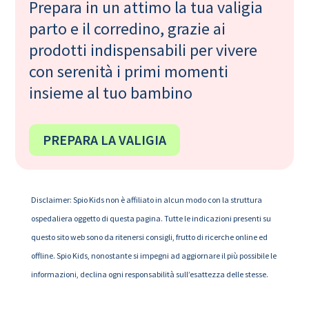
Prepara in un attimo la tua valigia
parto e il corredino, grazie ai
prodotti indispensabili per vivere
con serenità i primi momenti
insieme al tuo bambino
PREPARA LA VALIGIA
Disclaimer: Spio Kids non è affiliato in alcun modo con la struttura
ospedaliera oggetto di questa pagina. Tutte le indicazioni presenti su
questo sito web sono da ritenersi consigli, frutto di ricerche online ed
offline. Spio Kids, nonostante si impegni ad aggiornare il più possibile le
informazioni, declina ogni responsabilità sull’esattezza delle stesse.