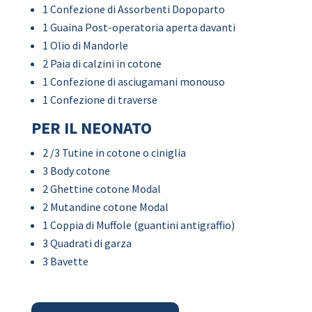
1 Confezione di Assorbenti Dopoparto
1 Guaina Post-operatoria aperta davanti
1 Olio di Mandorle
2 Paia di calzini in cotone
1 Confezione di asciugamani monouso
1 Confezione di traverse
PER IL NEONATO
2 /3 Tutine in cotone o ciniglia
3 Body cotone
2 Ghettine cotone Modal
2 Mutandine cotone Modal
1 Coppia di Muffole (guantini antigraffio)
3 Quadrati di garza
3 Bavette