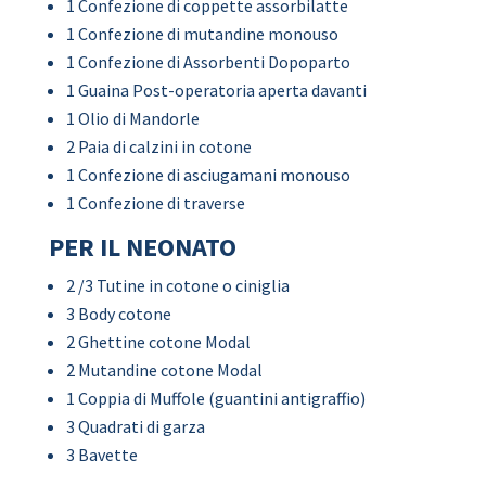
1 Confezione di coppette assorbilatte
1 Confezione di mutandine monouso
1 Confezione di Assorbenti Dopoparto
1 Guaina Post-operatoria aperta davanti
1 Olio di Mandorle
2 Paia di calzini in cotone
1 Confezione di asciugamani monouso
1 Confezione di traverse
PER IL NEONATO
2 /3 Tutine in cotone o ciniglia
3 Body cotone
2 Ghettine cotone Modal
2 Mutandine cotone Modal
1 Coppia di Muffole (guantini antigraffio)
3 Quadrati di garza
3 Bavette