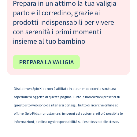
Prepara in un attimo la tua valigia
parto e il corredino, grazie ai
prodotti indispensabili per vivere
con serenità i primi momenti
insieme al tuo bambino
PREPARA LA VALIGIA
Disclaimer: Spio Kids non è affiliato in alcun modo con la struttura
ospedaliera oggetto di questa pagina. Tutte le indicazioni presenti su
questo sito web sono da ritenersi consigli, frutto di ricerche online ed
offline. Spio Kids, nonostante si impegni ad aggiornare il più possibile le
informazioni, declina ogni responsabilità sull’esattezza delle stesse.