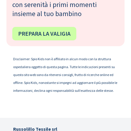
con serenità i primi momenti
insieme al tuo bambino
PREPARA LA VALIGIA
Disclaimer: Spio Kids non è affiliato in alcun modo con la struttura
ospedaliera oggetto di questa pagina. Tutte le indicazioni presenti su
questo sito web sono da ritenersi consigli, frutto di ricerche online ed
offline. Spio Kids, nonostante si impegni ad aggiornare il più possibile le
informazioni, declina ogni responsabilità sull’esattezza delle stesse.
Russolillo Tessile srl