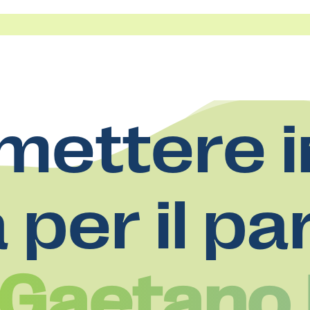
mettere i
a per il pa
 Gaetano 