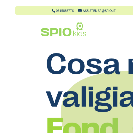
0815886776
ASSISTENZA@SPIO.IT
Cosa 
valigi
Fond.