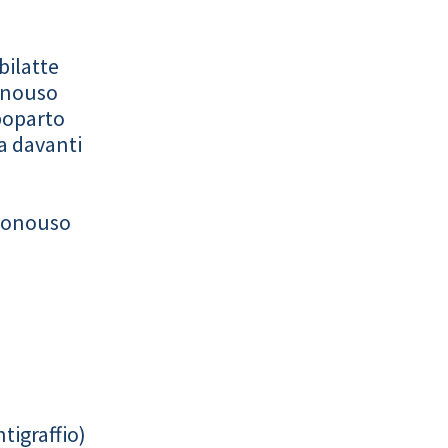
bilatte
onouso
poparto
a davanti
monouso
tigraffio)