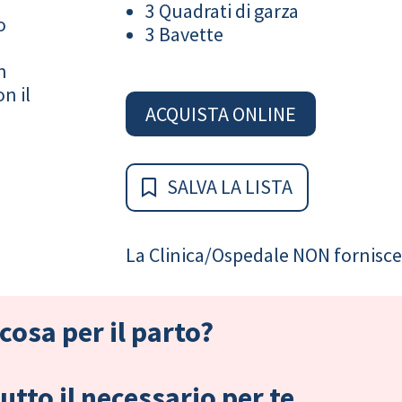
3 Quadrati di garza
o
3 Bavette
n
n il
ACQUISTA ONLINE
SALVA LA LISTA
La Clinica/Ospedale NON fornisce 
cosa per il parto?
tto il necessario per te.