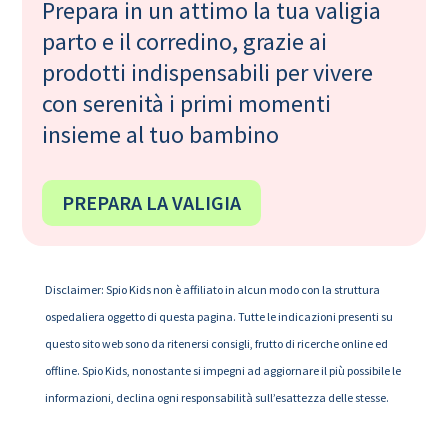
Prepara in un attimo la tua valigia
parto e il corredino, grazie ai
prodotti indispensabili per vivere
con serenità i primi momenti
insieme al tuo bambino
PREPARA LA VALIGIA
Disclaimer: Spio Kids non è affiliato in alcun modo con la struttura
ospedaliera oggetto di questa pagina. Tutte le indicazioni presenti su
questo sito web sono da ritenersi consigli, frutto di ricerche online ed
offline. Spio Kids, nonostante si impegni ad aggiornare il più possibile le
informazioni, declina ogni responsabilità sull’esattezza delle stesse.