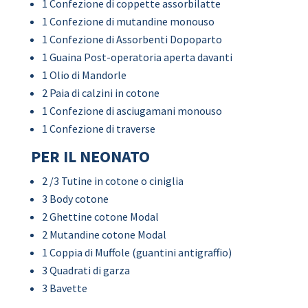
1 Confezione di coppette assorbilatte
1 Confezione di mutandine monouso
1 Confezione di Assorbenti Dopoparto
1 Guaina Post-operatoria aperta davanti
1 Olio di Mandorle
2 Paia di calzini in cotone
1 Confezione di asciugamani monouso
1 Confezione di traverse
PER IL NEONATO
2 /3 Tutine in cotone o ciniglia
3 Body cotone
2 Ghettine cotone Modal
2 Mutandine cotone Modal
1 Coppia di Muffole (guantini antigraffio)
3 Quadrati di garza
3 Bavette