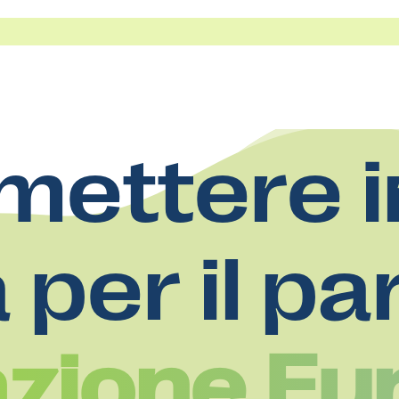
mettere i
a per il pa
zione Eu