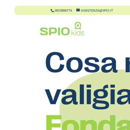
0815886776
ASSISTENZA@SPIO.IT
Cosa 
valigi
Fonda