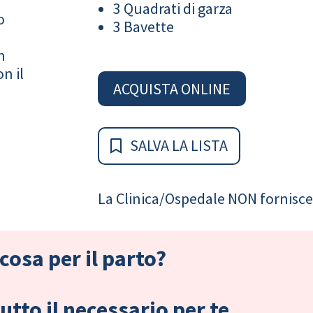
3 Quadrati di garza
o
3 Bavette
n
n il
ACQUISTA ONLINE
SALVA LA LISTA
La Clinica/Ospedale NON fornisce 
cosa per il parto?
tto il necessario per te.