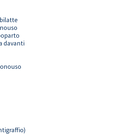
bilatte
onouso
poparto
a davanti
monouso
tigraffio)