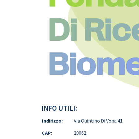
Di Ri
Biome
INFO UTILI:
Indirizzo:
Via Quintino Di Vona 41
CAP:
20062