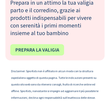
Prepara in un attimo la tua valigia
parto e il corredino, grazie ai
prodotti indispensabili per vivere
con serenità i primi momenti
insieme al tuo bambino
PREPARA LA VALIGIA
Disclaimer: Spio Kids non è affiliato in alcun modo con la struttura
ospedaliera oggetto di questa pagina. Tutte le indicazioni presenti su
questo sito web sono da ritenersi consigli, frutto di ricerche online ed
offline. Spio Kids, nonostante si impegni ad aggiornare il più possibile le
informazioni, declina ogni responsabilità sull’esattezza delle stesse.