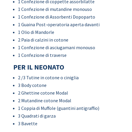
1 Confezione di coppette assorbilatte
1 Confezione di mutandine monouso
1 Confezione di Assorbenti Dopoparto
1 Guaina Post-operatoria aperta davanti
1 Olio di Mandorle
2 Paia di calzini in cotone
1 Confezione di asciugamani monouso
1 Confezione di traverse
PER IL NEONATO
2 /3 Tutine in cotone o ciniglia
3 Body cotone
2 Ghettine cotone Modal
2 Mutandine cotone Modal
1 Coppia di Muffole (guantini antigraffio)
3 Quadrati di garza
3 Bavette