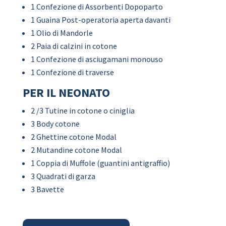
1 Confezione di Assorbenti Dopoparto
1 Guaina Post-operatoria aperta davanti
1 Olio di Mandorle
2 Paia di calzini in cotone
1 Confezione di asciugamani monouso
1 Confezione di traverse
PER IL NEONATO
2 /3 Tutine in cotone o ciniglia
3 Body cotone
2 Ghettine cotone Modal
2 Mutandine cotone Modal
1 Coppia di Muffole (guantini antigraffio)
3 Quadrati di garza
3 Bavette