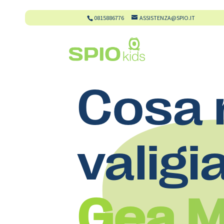
0815886776
ASSISTENZA@SPIO.IT
Cosa 
valigi
Gea M