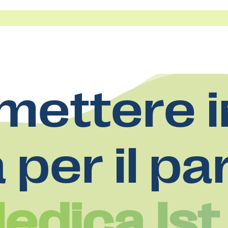
mettere i
a per il pa
edica Ist