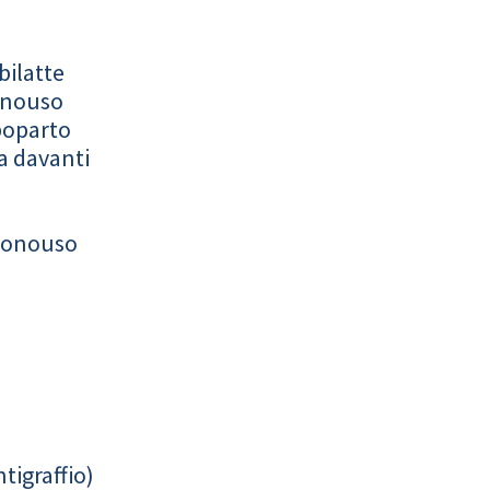
bilatte
onouso
poparto
a davanti
monouso
tigraffio)