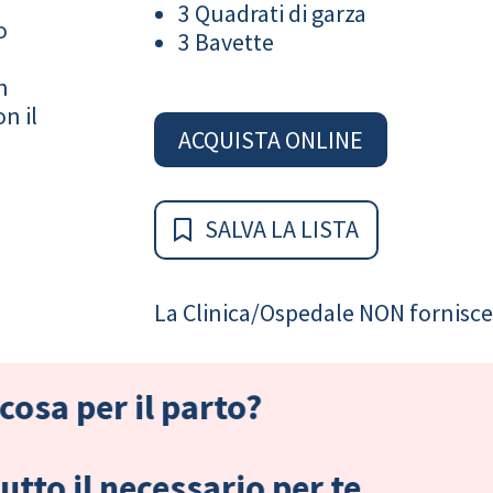
3 Quadrati di garza
o
3 Bavette
n
n il
ACQUISTA ONLINE
SALVA LA LISTA
La Clinica/Ospedale NON fornisce 
cosa per il parto?
tto il necessario per te.