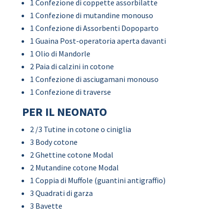
1 Confezione di coppette assorbilatte
1 Confezione di mutandine monouso
1 Confezione di Assorbenti Dopoparto
1 Guaina Post-operatoria aperta davanti
1 Olio di Mandorle
2 Paia di calzini in cotone
1 Confezione di asciugamani monouso
1 Confezione di traverse
PER IL NEONATO
2 /3 Tutine in cotone o ciniglia
3 Body cotone
2 Ghettine cotone Modal
2 Mutandine cotone Modal
1 Coppia di Muffole (guantini antigraffio)
3 Quadrati di garza
3 Bavette