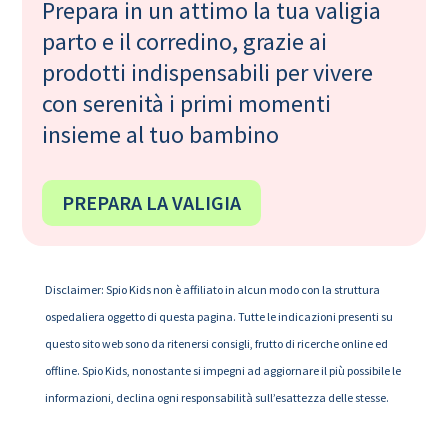
Prepara in un attimo la tua valigia
parto e il corredino, grazie ai
prodotti indispensabili per vivere
con serenità i primi momenti
insieme al tuo bambino
PREPARA LA VALIGIA
Disclaimer: Spio Kids non è affiliato in alcun modo con la struttura
ospedaliera oggetto di questa pagina. Tutte le indicazioni presenti su
questo sito web sono da ritenersi consigli, frutto di ricerche online ed
offline. Spio Kids, nonostante si impegni ad aggiornare il più possibile le
informazioni, declina ogni responsabilità sull’esattezza delle stesse.