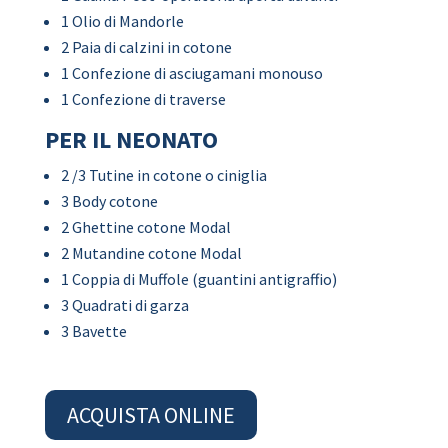
1 Olio di Mandorle
2 Paia di calzini in cotone
1 Confezione di asciugamani monouso
1 Confezione di traverse
PER IL NEONATO
2 /3 Tutine in cotone o ciniglia
3 Body cotone
2 Ghettine cotone Modal
2 Mutandine cotone Modal
1 Coppia di Muffole (guantini antigraffio)
3 Quadrati di garza
3 Bavette
ACQUISTA ONLINE