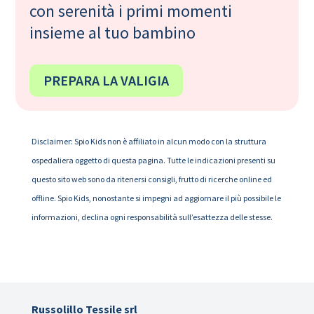
con serenità i primi momenti
insieme al tuo bambino
PREPARA LA VALIGIA
Disclaimer: Spio Kids non è affiliato in alcun modo con la struttura
ospedaliera oggetto di questa pagina. Tutte le indicazioni presenti su
questo sito web sono da ritenersi consigli, frutto di ricerche online ed
offline. Spio Kids, nonostante si impegni ad aggiornare il più possibile le
informazioni, declina ogni responsabilità sull’esattezza delle stesse.
Russolillo Tessile srl