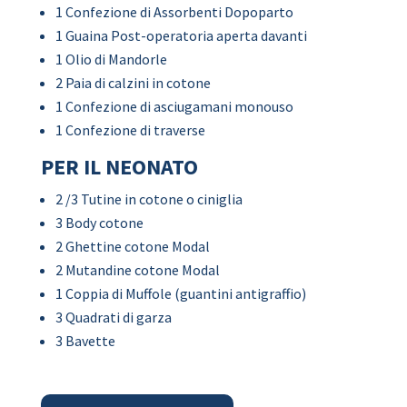
1 Confezione di Assorbenti Dopoparto
1 Guaina Post-operatoria aperta davanti
1 Olio di Mandorle
2 Paia di calzini in cotone
1 Confezione di asciugamani monouso
1 Confezione di traverse
PER IL NEONATO
2 /3 Tutine in cotone o ciniglia
3 Body cotone
2 Ghettine cotone Modal
2 Mutandine cotone Modal
1 Coppia di Muffole (guantini antigraffio)
3 Quadrati di garza
3 Bavette