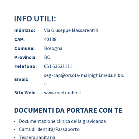
INFO UTILI:
Indirizzo:
Via Giuseppe Massarenti 9
CAP:
40138
Comune:
Bologna
Provincia:
BO
Telefono:
051 63631111
seg-cap@orsola-malpighi.med.unibo.
Email:
it
Sito Web:
www.med.unibo.it
DOCUMENTI DA PORTARE CON TE
Documentazione clinica della gravidanza
Carta di identità/Passaporto
Tessera sanitaria