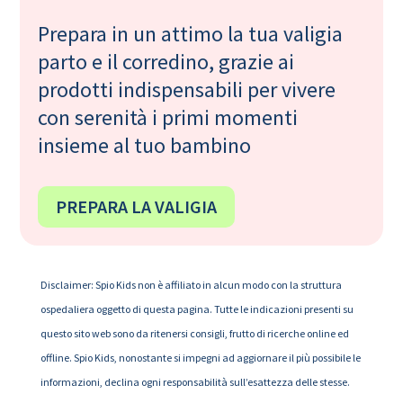
Prepara in un attimo la tua valigia
parto e il corredino, grazie ai
prodotti indispensabili per vivere
con serenità i primi momenti
insieme al tuo bambino
PREPARA LA VALIGIA
Disclaimer: Spio Kids non è affiliato in alcun modo con la struttura
ospedaliera oggetto di questa pagina. Tutte le indicazioni presenti su
questo sito web sono da ritenersi consigli, frutto di ricerche online ed
offline. Spio Kids, nonostante si impegni ad aggiornare il più possibile le
informazioni, declina ogni responsabilità sull’esattezza delle stesse.