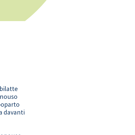
bilatte
onouso
poparto
a davanti