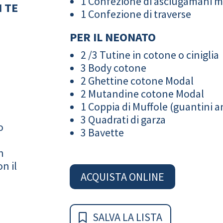
1 Confezione di asciugamani 
 TE
1 Confezione di traverse
PER IL NEONATO
2 /3 Tutine in cotone o ciniglia
3 Body cotone
2 Ghettine cotone Modal
2 Mutandine cotone Modal
1 Coppia di Muffole (guantini an
3 Quadrati di garza
o
3 Bavette
n
n il
ACQUISTA ONLINE
SALVA LA LISTA