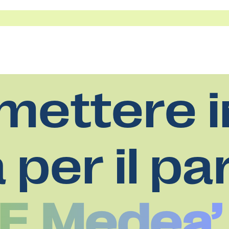
mettere i
a per il pa
‘E.Medea’