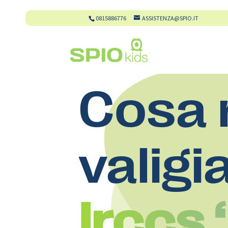
0815886776
ASSISTENZA@SPIO.IT
Cosa 
valigi
Irccs 