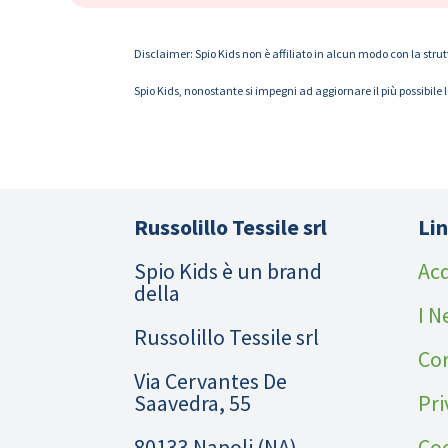
Disclaimer: Spio Kids non è affiliato in alcun modo con la strut
Spio Kids, nonostante si impegni ad aggiornare il più possibile 
Russolillo Tessile srl
Lin
Spio Kids è un brand
Acq
della
I N
Russolillo Tessile srl
Cor
Via Cervantes De
Saavedra, 55
Pri
80133 Napoli (NA)
Coo