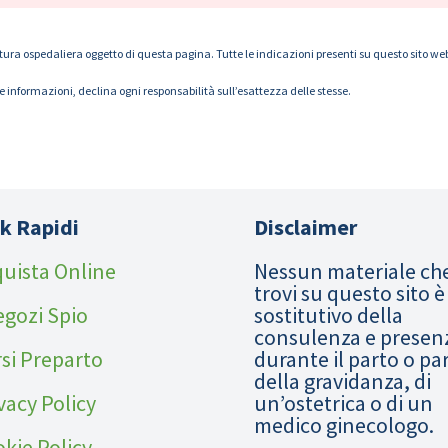
tura ospedaliera oggetto di questa pagina. Tutte le indicazioni presenti su questo sito web s
le informazioni, declina ogni responsabilità sull’esattezza delle stesse.
k Rapidi
Disclaimer
uista Online
Nessun materiale ch
trovi su questo sito è
egozi Spio
sostitutivo della
consulenza e presen
si Preparto
durante il parto o pa
della gravidanza, di
vacy Policy
un’ostetrica o di un
medico ginecologo.
kie Policy