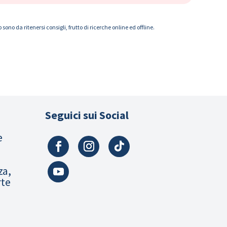
ono da ritenersi consigli, frutto di ricerche online ed offline.
Seguici sui Social
e
za,
rte