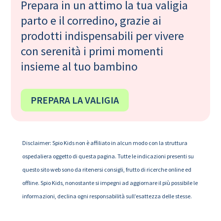
Prepara in un attimo la tua valigia
parto e il corredino, grazie ai
prodotti indispensabili per vivere
con serenità i primi momenti
insieme al tuo bambino
PREPARA LA VALIGIA
Disclaimer: Spio Kids non è affiliato in alcun modo con la struttura
ospedaliera oggetto di questa pagina. Tutte le indicazioni presenti su
questo sito web sono da ritenersi consigli, frutto di ricerche online ed
offline. Spio Kids, nonostante si impegni ad aggiornare il più possibile le
informazioni, declina ogni responsabilità sull’esattezza delle stesse.