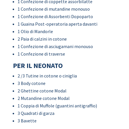
1 Confezione di coppette assorbilatte
1 Confezione di mutandine monouso
1 Confezione di Assorbenti Dopoparto
1 Guaina Post-operatoria aperta davanti
1 Olio di Mandorle
2 Paia di calzini in cotone
1 Confezione di asciugamani monouso
1 Confezione di traverse
PER IL NEONATO
2 /3 Tutine in cotone o ciniglia
3 Body cotone
2 Ghettine cotone Modal
2 Mutandine cotone Modal
1 Coppia di Muffole (guantini antigraffio)
3 Quadrati di garza
3 Bavette