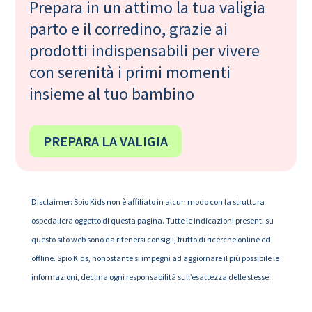
Prepara in un attimo la tua valigia
parto e il corredino, grazie ai
prodotti indispensabili per vivere
con serenità i primi momenti
insieme al tuo bambino
PREPARA LA VALIGIA
Disclaimer: Spio Kids non è affiliato in alcun modo con la struttura
ospedaliera oggetto di questa pagina. Tutte le indicazioni presenti su
questo sito web sono da ritenersi consigli, frutto di ricerche online ed
offline. Spio Kids, nonostante si impegni ad aggiornare il più possibile le
informazioni, declina ogni responsabilità sull’esattezza delle stesse.