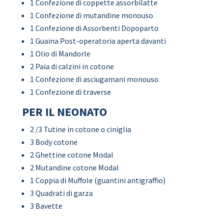
1 Confezione di coppette assorbilatte
1 Confezione di mutandine monouso
1 Confezione di Assorbenti Dopoparto
1 Guaina Post-operatoria aperta davanti
1 Olio di Mandorle
2 Paia di calzini in cotone
1 Confezione di asciugamani monouso
1 Confezione di traverse
PER IL NEONATO
2 /3 Tutine in cotone o ciniglia
3 Body cotone
2 Ghettine cotone Modal
2 Mutandine cotone Modal
1 Coppia di Muffole (guantini antigraffio)
3 Quadrati di garza
3 Bavette