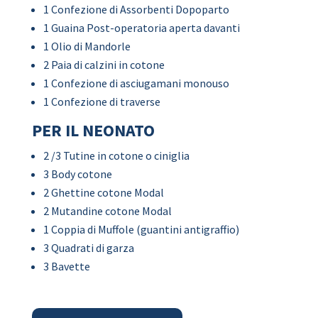
1 Confezione di Assorbenti Dopoparto
1 Guaina Post-operatoria aperta davanti
1 Olio di Mandorle
2 Paia di calzini in cotone
1 Confezione di asciugamani monouso
1 Confezione di traverse
PER IL NEONATO
2 /3 Tutine in cotone o ciniglia
3 Body cotone
2 Ghettine cotone Modal
2 Mutandine cotone Modal
1 Coppia di Muffole (guantini antigraffio)
3 Quadrati di garza
3 Bavette