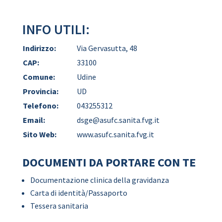
INFO UTILI:
Indirizzo:
Via Gervasutta, 48
CAP:
33100
Comune:
Udine
Provincia:
UD
Telefono:
043255312
Email:
dsge@asufc.sanita.fvg.it
Sito Web:
www.asufc.sanita.fvg.it
DOCUMENTI DA PORTARE CON TE
Documentazione clinica della gravidanza
Carta di identità/Passaporto
Tessera sanitaria