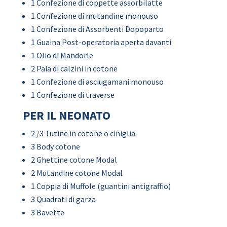
1 Confezione di coppette assorbilatte
1 Confezione di mutandine monouso
1 Confezione di Assorbenti Dopoparto
1 Guaina Post-operatoria aperta davanti
1 Olio di Mandorle
2 Paia di calzini in cotone
1 Confezione di asciugamani monouso
1 Confezione di traverse
PER IL NEONATO
2 /3 Tutine in cotone o ciniglia
3 Body cotone
2 Ghettine cotone Modal
2 Mutandine cotone Modal
1 Coppia di Muffole (guantini antigraffio)
3 Quadrati di garza
3 Bavette