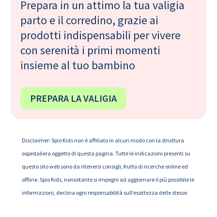
Prepara in un attimo la tua valigia
parto e il corredino, grazie ai
prodotti indispensabili per vivere
con serenità i primi momenti
insieme al tuo bambino
PREPARA LA VALIGIA
Disclaimer: Spio Kids non è affiliato in alcun modo con la struttura
ospedaliera oggetto di questa pagina. Tutte le indicazioni presenti su
questo sito web sono da ritenersi consigli, frutto di ricerche online ed
offline. Spio Kids, nonostante si impegni ad aggiornare il più possibile le
informazioni, declina ogni responsabilità sull’esattezza delle stesse.