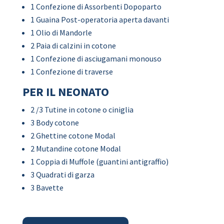
1 Confezione di Assorbenti Dopoparto
1 Guaina Post-operatoria aperta davanti
1 Olio di Mandorle
2 Paia di calzini in cotone
1 Confezione di asciugamani monouso
1 Confezione di traverse
PER IL NEONATO
2 /3 Tutine in cotone o ciniglia
3 Body cotone
2 Ghettine cotone Modal
2 Mutandine cotone Modal
1 Coppia di Muffole (guantini antigraffio)
3 Quadrati di garza
3 Bavette