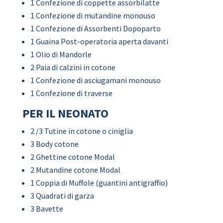
1 Confezione di coppette assorbilatte
1 Confezione di mutandine monouso
1 Confezione di Assorbenti Dopoparto
1 Guaina Post-operatoria aperta davanti
1 Olio di Mandorle
2 Paia di calzini in cotone
1 Confezione di asciugamani monouso
1 Confezione di traverse
PER IL NEONATO
2 /3 Tutine in cotone o ciniglia
3 Body cotone
2 Ghettine cotone Modal
2 Mutandine cotone Modal
1 Coppia di Muffole (guantini antigraffio)
3 Quadrati di garza
3 Bavette