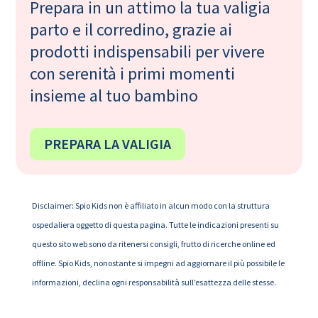
Prepara in un attimo la tua valigia
parto e il corredino, grazie ai
prodotti indispensabili per vivere
con serenità i primi momenti
insieme al tuo bambino
PREPARA LA VALIGIA
Disclaimer: Spio Kids non è affiliato in alcun modo con la struttura
ospedaliera oggetto di questa pagina. Tutte le indicazioni presenti su
questo sito web sono da ritenersi consigli, frutto di ricerche online ed
offline. Spio Kids, nonostante si impegni ad aggiornare il più possibile le
informazioni, declina ogni responsabilità sull’esattezza delle stesse.