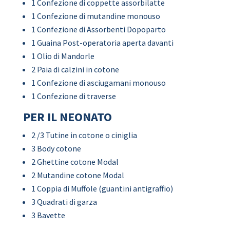
1 Confezione di coppette assorbilatte
1 Confezione di mutandine monouso
1 Confezione di Assorbenti Dopoparto
1 Guaina Post-operatoria aperta davanti
1 Olio di Mandorle
2 Paia di calzini in cotone
1 Confezione di asciugamani monouso
1 Confezione di traverse
PER IL NEONATO
2 /3 Tutine in cotone o ciniglia
3 Body cotone
2 Ghettine cotone Modal
2 Mutandine cotone Modal
1 Coppia di Muffole (guantini antigraffio)
3 Quadrati di garza
3 Bavette