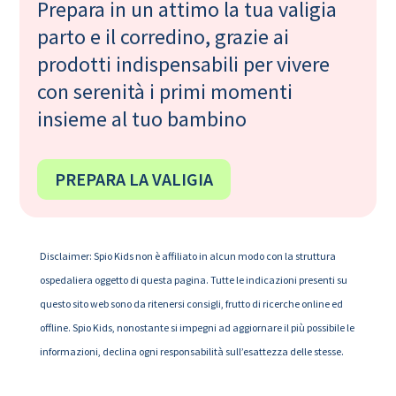
Prepara in un attimo la tua valigia
parto e il corredino, grazie ai
prodotti indispensabili per vivere
con serenità i primi momenti
insieme al tuo bambino
PREPARA LA VALIGIA
Disclaimer: Spio Kids non è affiliato in alcun modo con la struttura
ospedaliera oggetto di questa pagina. Tutte le indicazioni presenti su
questo sito web sono da ritenersi consigli, frutto di ricerche online ed
offline. Spio Kids, nonostante si impegni ad aggiornare il più possibile le
informazioni, declina ogni responsabilità sull’esattezza delle stesse.