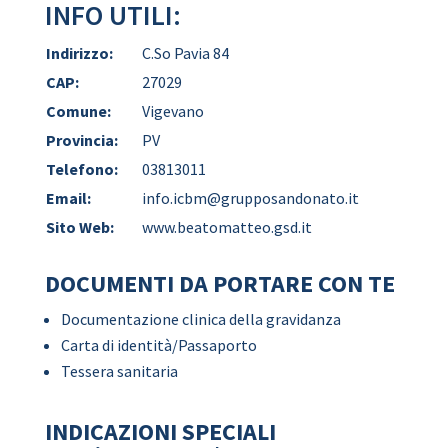
INFO UTILI:
Indirizzo:
C.So Pavia 84
CAP:
27029
Comune:
Vigevano
Provincia:
PV
Telefono:
03813011
Email:
info.icbm@grupposandonato.it
Sito Web:
www.beatomatteo.gsd.it
DOCUMENTI DA PORTARE CON TE
Documentazione clinica della gravidanza
Carta di identità/Passaporto
Tessera sanitaria
INDICAZIONI SPECIALI