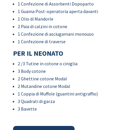
1 Confezione di Assorbenti Dopoparto
1 Guaina Post-operatoria aperta davanti
1 Olio di Mandorle
2 Paia di calzini in cotone
1 Confezione di asciugamani monouso
1 Confezione di traverse
PER IL NEONATO
2 /3 Tutine in cotone o ciniglia
3 Body cotone
2 Ghettine cotone Modal
2 Mutandine cotone Modal
1 Coppia di Muffole (guantini antigraffio)
3 Quadrati di garza
3 Bavette