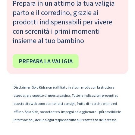
Prepara in un attimo la tua valigia
parto e il corredino, grazie ai
prodotti indispensabili per vivere
con serenità i primi momenti
insieme al tuo bambino
PREPARA LA VALIGIA
Disclaimer: Spio Kids non è affiliato in alcun modo con la struttura
ospedaliera oggetto di questa pagina. Tutte le indicazioni presenti su
questo sito web sono da ritenersi consigli, frutto di ricerche online ed
offline. Spio Kids, nonostante si impegni ad aggiornare il più possibile le
informazioni, declina ogni responsabilità sull’esattezza delle stesse.