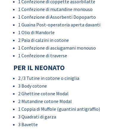
1 Confezione di coppette assorbilatte
1 Confezione di mutandine monouso
1 Confezione di Assorbenti Dopoparto
1 Guaina Post-operatoria aperta davanti
1 Olio di Mandorle
2 Paia di calzini in cotone
1 Confezione di asciugamani monouso
1 Confezione di traverse
PER IL NEONATO
2 /3 Tutine in cotone o ciniglia
3 Body cotone
2 Ghettine cotone Modal
2 Mutandine cotone Modal
1 Coppia di Muffole (guantini antigraffio)
3 Quadrati di garza
3 Bavette