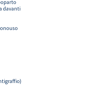
poparto
a davanti
monouso
tigraffio)