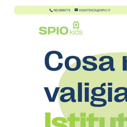
0815886776
ASSISTENZA@SPIO.IT
Cosa 
valigi
Istitu