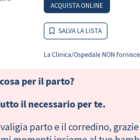
ACQUISTA ONLINE
SALVA LA LISTA
La Clinica/Ospedale NON fornisce 
cosa per il parto?
tto il necessario per te.
valigia parto e il corredino, grazie
primi momenti insieme al tuo bam