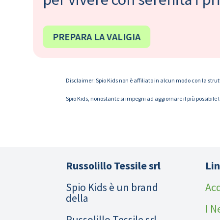
PREPARA LA VALIGIA
Disclaimer: Spio Kids non è affiliato in alcun modo con la strut
Spio Kids, nonostante si impegni ad aggiornare il più possibile 
Russolillo Tessile srl
Lin
Spio Kids è un brand
Acq
della
I N
Russolillo Tessile srl