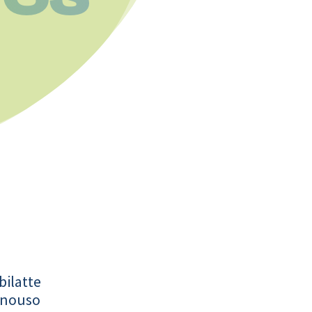
bilatte
onouso