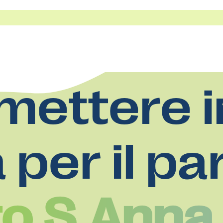
mettere i
a per il pa
to S.Anna