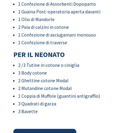
1 Confezione di Assorbenti Dopoparto
1 Guaina Post-operatoria aperta davanti
1 Olio di Mandorle
2 Paia di calzini in cotone
1 Confezione di asciugamani monouso
1 Confezione di traverse
PER IL NEONATO
2 /3 Tutine in cotone o ciniglia
3 Body cotone
2 Ghettine cotone Modal
2 Mutandine cotone Modal
1 Coppia di Muffole (guantini antigraffio)
3 Quadrati di garza
3 Bavette