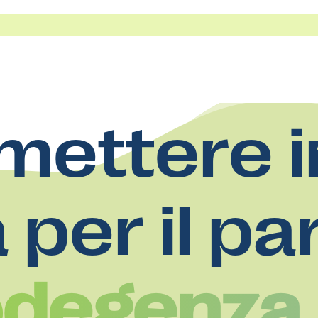
mettere i
a per il pa
degenza