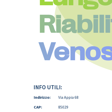
Riabil
Veno
INFO UTILI:
Indirizzo:
Via Appia 68
CAP:
85029