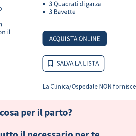
3 Quadrati di garza
o
3 Bavette
n
n il
ACQUISTA ONLINE
SALVA LA LISTA
La Clinica/Ospedale NON fornisce 
cosa per il parto?
tto il necessario per te.