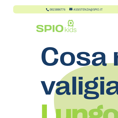
0815886776
ASSISTENZA@SPIO.IT
Cosa 
valigi
Lungo