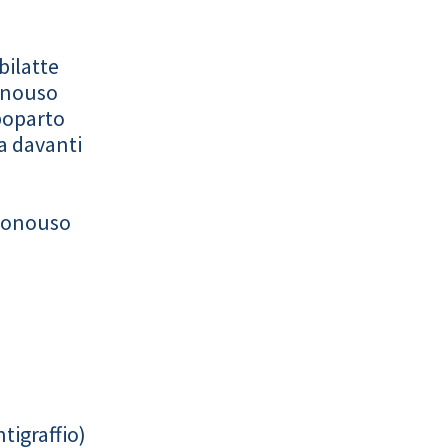
bilatte
onouso
poparto
a davanti
monouso
tigraffio)