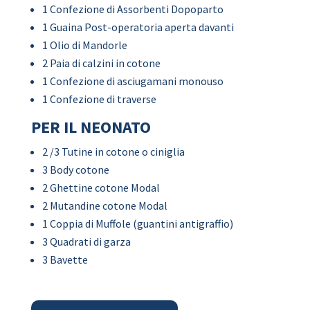
1 Confezione di Assorbenti Dopoparto
1 Guaina Post-operatoria aperta davanti
1 Olio di Mandorle
2 Paia di calzini in cotone
1 Confezione di asciugamani monouso
1 Confezione di traverse
PER IL NEONATO
2 /3 Tutine in cotone o ciniglia
3 Body cotone
2 Ghettine cotone Modal
2 Mutandine cotone Modal
1 Coppia di Muffole (guantini antigraffio)
3 Quadrati di garza
3 Bavette