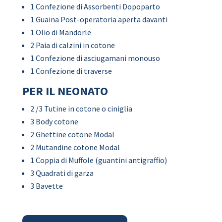
1 Confezione di Assorbenti Dopoparto
1 Guaina Post-operatoria aperta davanti
1 Olio di Mandorle
2 Paia di calzini in cotone
1 Confezione di asciugamani monouso
1 Confezione di traverse
PER IL NEONATO
2 /3 Tutine in cotone o ciniglia
3 Body cotone
2 Ghettine cotone Modal
2 Mutandine cotone Modal
1 Coppia di Muffole (guantini antigraffio)
3 Quadrati di garza
3 Bavette