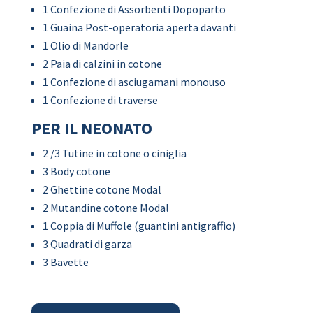
1 Confezione di Assorbenti Dopoparto
1 Guaina Post-operatoria aperta davanti
1 Olio di Mandorle
2 Paia di calzini in cotone
1 Confezione di asciugamani monouso
1 Confezione di traverse
PER IL NEONATO
2 /3 Tutine in cotone o ciniglia
3 Body cotone
2 Ghettine cotone Modal
2 Mutandine cotone Modal
1 Coppia di Muffole (guantini antigraffio)
3 Quadrati di garza
3 Bavette