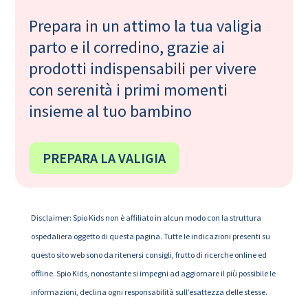
Prepara in un attimo la tua valigia
parto e il corredino, grazie ai
prodotti indispensabili per vivere
con serenità i primi momenti
insieme al tuo bambino
PREPARA LA VALIGIA
Disclaimer: Spio Kids non è affiliato in alcun modo con la struttura
ospedaliera oggetto di questa pagina. Tutte le indicazioni presenti su
questo sito web sono da ritenersi consigli, frutto di ricerche online ed
offline. Spio Kids, nonostante si impegni ad aggiornare il più possibile le
informazioni, declina ogni responsabilità sull’esattezza delle stesse.