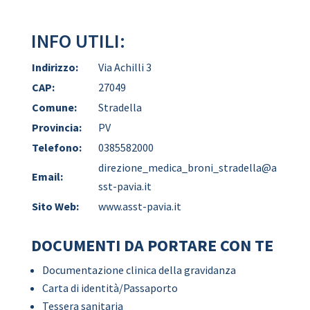
INFO UTILI:
Indirizzo:
Via Achilli 3
CAP:
27049
Comune:
Stradella
Provincia:
PV
Telefono:
0385582000
direzione_medica_broni_stradella@a
Email:
sst-pavia.it
Sito Web:
www.asst-pavia.it
DOCUMENTI DA PORTARE CON TE
Documentazione clinica della gravidanza
Carta di identità/Passaporto
Tessera sanitaria