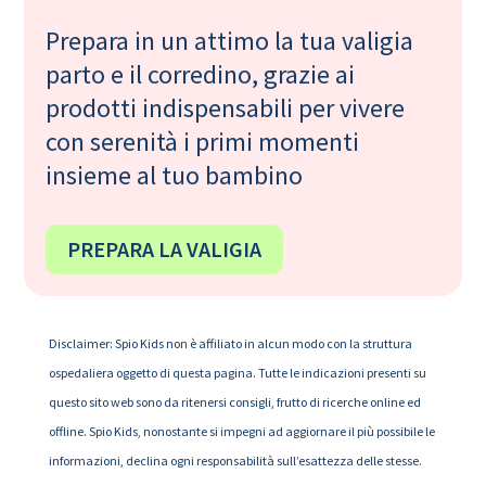
Prepara in un attimo la tua valigia
parto e il corredino, grazie ai
prodotti indispensabili per vivere
con serenità i primi momenti
insieme al tuo bambino
PREPARA LA VALIGIA
Disclaimer: Spio Kids non è affiliato in alcun modo con la struttura
ospedaliera oggetto di questa pagina. Tutte le indicazioni presenti su
questo sito web sono da ritenersi consigli, frutto di ricerche online ed
offline. Spio Kids, nonostante si impegni ad aggiornare il più possibile le
informazioni, declina ogni responsabilità sull’esattezza delle stesse.