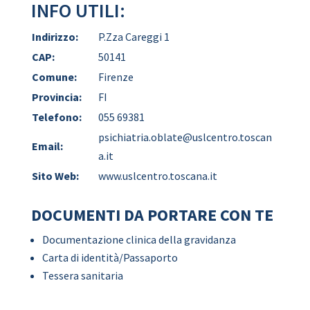
INFO UTILI:
Indirizzo:
P.Zza Careggi 1
CAP:
50141
Comune:
Firenze
Provincia:
FI
Telefono:
055 69381
psichiatria.oblate@uslcentro.toscan
Email:
a.it
Sito Web:
www.uslcentro.toscana.it
DOCUMENTI DA PORTARE CON TE
Documentazione clinica della gravidanza
Carta di identità/Passaporto
Tessera sanitaria