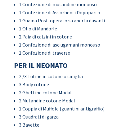
1 Confezione di mutandine monouso
1 Confezione di Assorbenti Dopoparto
1 Guaina Post-operatoria aperta davanti
1 Olio di Mandorle
2 Paia di calzini in cotone
1 Confezione di asciugamani monouso
1 Confezione di traverse
PER IL NEONATO
2 /3 Tutine in cotone o ciniglia
3 Body cotone
2 Ghettine cotone Modal
2 Mutandine cotone Modal
1 Coppia di Muffole (guantini antigraffio)
3 Quadrati di garza
3 Bavette