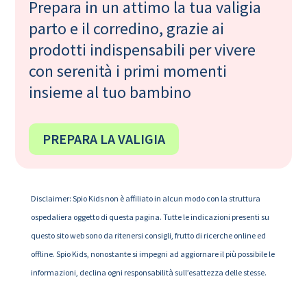
Prepara in un attimo la tua valigia
parto e il corredino, grazie ai
prodotti indispensabili per vivere
con serenità i primi momenti
insieme al tuo bambino
PREPARA LA VALIGIA
Disclaimer: Spio Kids non è affiliato in alcun modo con la struttura
ospedaliera oggetto di questa pagina. Tutte le indicazioni presenti su
questo sito web sono da ritenersi consigli, frutto di ricerche online ed
offline. Spio Kids, nonostante si impegni ad aggiornare il più possibile le
informazioni, declina ogni responsabilità sull’esattezza delle stesse.