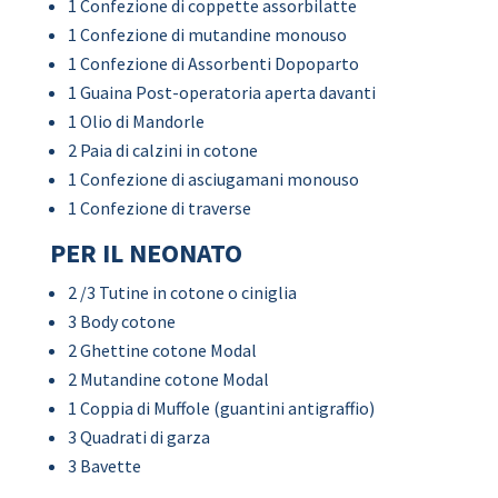
1 Confezione di coppette assorbilatte
1 Confezione di mutandine monouso
1 Confezione di Assorbenti Dopoparto
1 Guaina Post-operatoria aperta davanti
1 Olio di Mandorle
2 Paia di calzini in cotone
1 Confezione di asciugamani monouso
1 Confezione di traverse
PER IL NEONATO
2 /3 Tutine in cotone o ciniglia
3 Body cotone
2 Ghettine cotone Modal
2 Mutandine cotone Modal
1 Coppia di Muffole (guantini antigraffio)
3 Quadrati di garza
3 Bavette