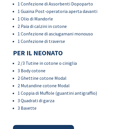
1 Confezione di Assorbenti Dopoparto
1 Guaina Post-operatoria aperta davanti
1 Olio di Mandorle
2 Paia di calzini in cotone
1 Confezione di asciugamani monouso
1 Confezione di traverse
PER IL NEONATO
2 /3 Tutine in cotone o ciniglia
3 Body cotone
2 Ghettine cotone Modal
2 Mutandine cotone Modal
1 Coppia di Muffole (guantini antigraffio)
3 Quadrati di garza
3 Bavette