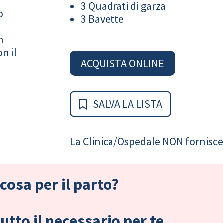
3 Quadrati di garza
o
3 Bavette
n
n il
ACQUISTA ONLINE
SALVA LA LISTA
La Clinica/Ospedale NON fornisce 
cosa per il parto?
tto il necessario per te.