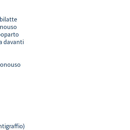
bilatte
onouso
poparto
a davanti
monouso
tigraffio)