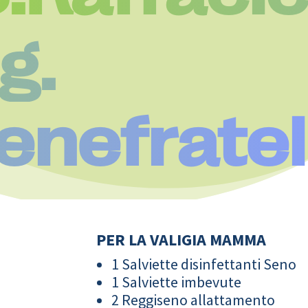
g.
enefratell
PER LA VALIGIA MAMMA
1 Salviette disinfettanti Seno
1 Salviette imbevute
2 Reggiseno allattamento