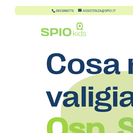
0815886776
ASSISTENZA@SPIO.IT
Cosa 
valigi
Osp. 