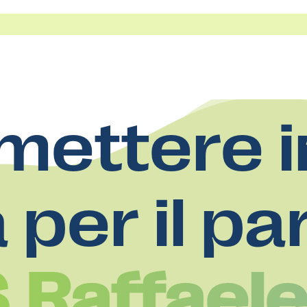
mettere i
a per il pa
S.Raffael