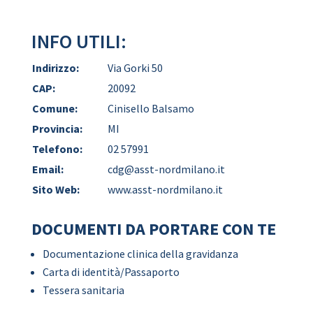
INFO UTILI:
Indirizzo:
Via Gorki 50
CAP:
20092
Comune:
Cinisello Balsamo
Provincia:
MI
Telefono:
02 57991
Email:
cdg@asst-nordmilano.it
Sito Web:
www.asst-nordmilano.it
DOCUMENTI DA PORTARE CON TE
Documentazione clinica della gravidanza
Carta di identità/Passaporto
Tessera sanitaria