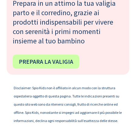
Prepara in un attimo la tua valigia
parto e il corredino, grazie ai
prodotti indispensabili per vivere
con serenità i primi momenti
insieme al tuo bambino
PREPARA LA VALIGIA
Disclaimer: Spio Kids non è affiliato in alcun modo con la struttura
ospedaliera oggetto di questa pagina. Tutte le indicazioni presenti su
questo sito web sono da ritenersi consigli, frutto di ricerche online ed
offline. Spio Kids, nonostante si impegni ad aggiornare il più possibile le
informazioni, declina ogni responsabilità sull’esattezza delle stesse.