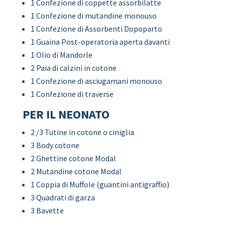
1 Confezione di coppette assorbilatte
1 Confezione di mutandine monouso
1 Confezione di Assorbenti Dopoparto
1 Guaina Post-operatoria aperta davanti
1 Olio di Mandorle
2 Paia di calzini in cotone
1 Confezione di asciugamani monouso
1 Confezione di traverse
PER IL NEONATO
2 /3 Tutine in cotone o ciniglia
3 Body cotone
2 Ghettine cotone Modal
2 Mutandine cotone Modal
1 Coppia di Muffole (guantini antigraffio)
3 Quadrati di garza
3 Bavette