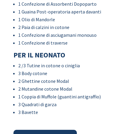
1 Confezione di Assorbenti Dopoparto
1 Guaina Post-operatoria aperta davanti
1 Olio di Mandorle
2 Paia di calzini in cotone
1 Confezione di asciugamani monouso
1 Confezione di traverse
PER IL NEONATO
2 /3 Tutine in cotone o ciniglia
3 Body cotone
2 Ghettine cotone Modal
2 Mutandine cotone Modal
1 Coppia di Muffole (guantini antigraffio)
3 Quadrati di garza
3 Bavette