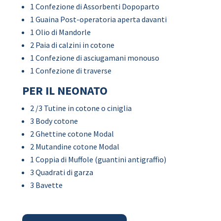
1 Confezione di Assorbenti Dopoparto
1 Guaina Post-operatoria aperta davanti
1 Olio di Mandorle
2 Paia di calzini in cotone
1 Confezione di asciugamani monouso
1 Confezione di traverse
PER IL NEONATO
2 /3 Tutine in cotone o ciniglia
3 Body cotone
2 Ghettine cotone Modal
2 Mutandine cotone Modal
1 Coppia di Muffole (guantini antigraffio)
3 Quadrati di garza
3 Bavette