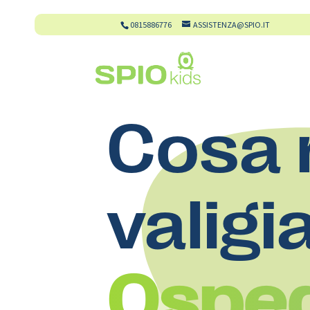
0815886776
ASSISTENZA@SPIO.IT
Cosa 
valigi
Osped