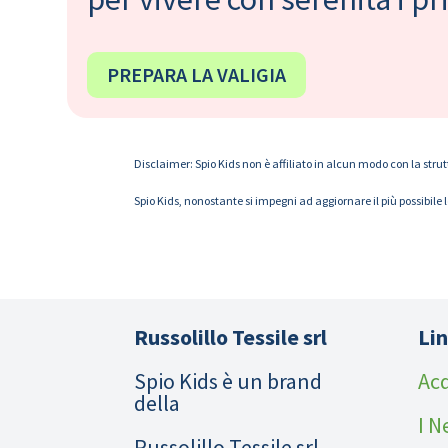
PREPARA LA VALIGIA
Disclaimer: Spio Kids non è affiliato in alcun modo con la strut
Spio Kids, nonostante si impegni ad aggiornare il più possibile 
Russolillo Tessile srl
Lin
Spio Kids è un brand
Acq
della
I N
Russolillo Tessile srl