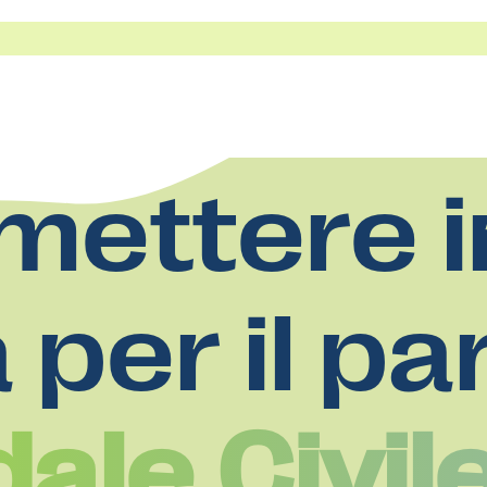
mettere i
a per il pa
ale Civil