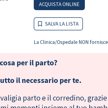
ACQUISTA ONLINE
SALVA LA LISTA
La Clinica/Ospedale NON fornisce 
cosa per il parto?
tto il necessario per te.
valigia parto e il corredino, grazie
primi momenti insieme al tuo bam