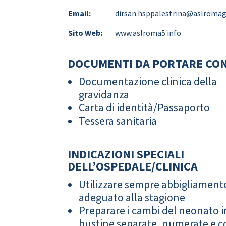
Email:
dirsan.hsppalestrina@aslromag
Sito Web:
www.aslroma5.info
DOCUMENTI DA PORTARE CON
Documentazione clinica della
gravidanza
Carta di identità/Passaporto
Tessera sanitaria
INDICAZIONI SPECIALI
DELL’OSPEDALE/CLINICA
Utilizzare sempre abbigliament
adeguato alla stagione
Preparare i cambi del neonato i
bustine separate, numerate e co