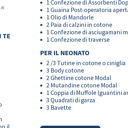
1 Confezione di Assorbenti Do
.it
1 Guaina Post-operatoria apert
1 Olio di Mandorle
2 Paia di calzini in cotone
1 Confezione di asciugamani 
 TE
1 Confezione di traverse
PER IL NEONATO
2 /3 Tutine in cotone o ciniglia
3 Body cotone
2 Ghettine cotone Modal
2 Mutandine cotone Modal
1 Coppia di Muffole (guantini an
3 Quadrati di garza
o
3 Bavette
n
n il