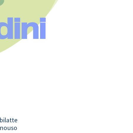
dini
bilatte
onouso