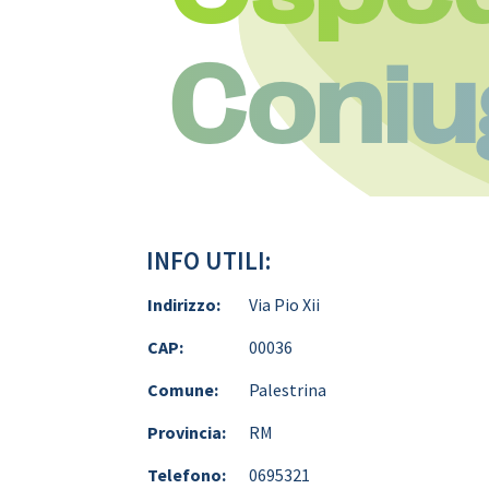
Coniu
INFO UTILI:
Indirizzo:
Via Pio Xii
CAP:
00036
Comune:
Palestrina
Provincia:
RM
Telefono:
0695321