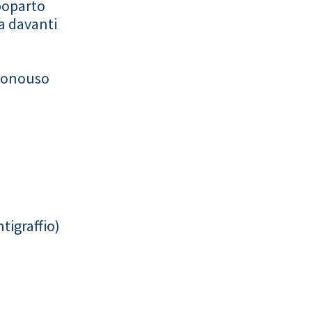
poparto
a davanti
monouso
tigraffio)