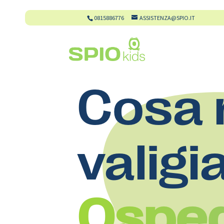
0815886776
ASSISTENZA@SPIO.IT
Cosa 
valigi
Ospeda