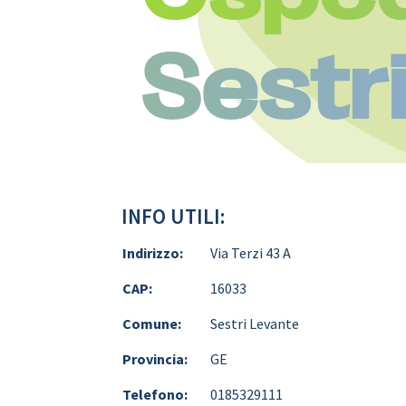
Sestr
INFO UTILI:
Indirizzo:
Via Terzi 43 A
CAP:
16033
Comune:
Sestri Levante
Provincia:
GE
Telefono:
0185329111