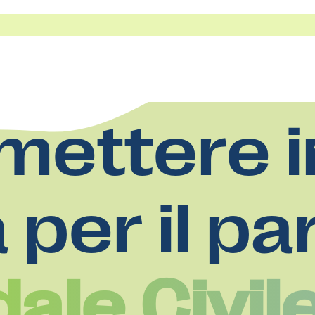
mettere i
a per il pa
le Civile