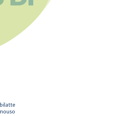
bilatte
onouso