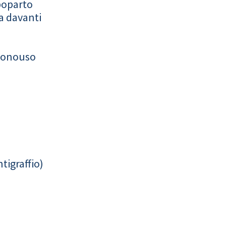
poparto
a davanti
monouso
tigraffio)