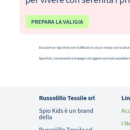
PREPARA LA VALIGIA
Disclaimer: Spio Kids non è affiliato in alcun modo con la strut
Spio Kids, nonostante si impegni ad aggiornare il più possibile 
Russolillo Tessile srl
Lin
Spio Kids è un brand
Acq
della
I N
Russolillo Tessile srl