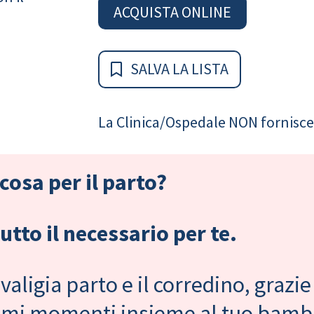
ACQUISTA ONLINE
SALVA LA LISTA
La Clinica/Ospedale NON fornisce 
cosa per il parto?
tto il necessario per te.
valigia parto e il corredino, grazie
primi momenti insieme al tuo bam