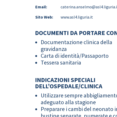
Email:
caterina.anselmo@asl4.liguria.
Sito Web:
www.asl4.liguria.it
DOCUMENTI DA PORTARE CON
Documentazione clinica della
gravidanza
Carta di identità/Passaporto
Tessera sanitaria
INDICAZIONI SPECIALI
DELL’OSPEDALE/CLINICA
Utilizzare sempre abbigliament
adeguato alla stagione
Preparare i cambi del neonato i
bustine separate, numerate e co