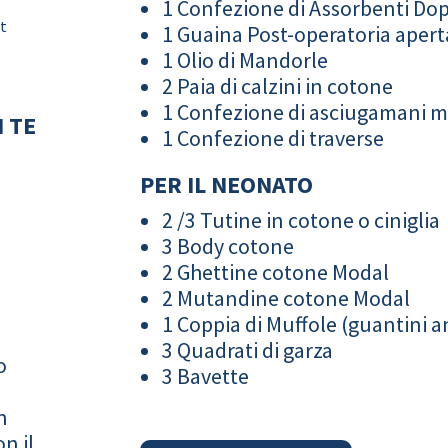
1 Confezione di Assorbenti Do
it
1 Guaina Post-operatoria apert
1 Olio di Mandorle
2 Paia di calzini in cotone
1 Confezione di asciugamani 
 TE
1 Confezione di traverse
PER IL NEONATO
2 /3 Tutine in cotone o ciniglia
3 Body cotone
2 Ghettine cotone Modal
2 Mutandine cotone Modal
1 Coppia di Muffole (guantini an
3 Quadrati di garza
o
3 Bavette
n
n il