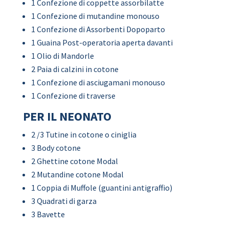
1 Confezione di coppette assorbilatte
1 Confezione di mutandine monouso
1 Confezione di Assorbenti Dopoparto
1 Guaina Post-operatoria aperta davanti
1 Olio di Mandorle
2 Paia di calzini in cotone
1 Confezione di asciugamani monouso
1 Confezione di traverse
PER IL NEONATO
2 /3 Tutine in cotone o ciniglia
3 Body cotone
2 Ghettine cotone Modal
2 Mutandine cotone Modal
1 Coppia di Muffole (guantini antigraffio)
3 Quadrati di garza
3 Bavette