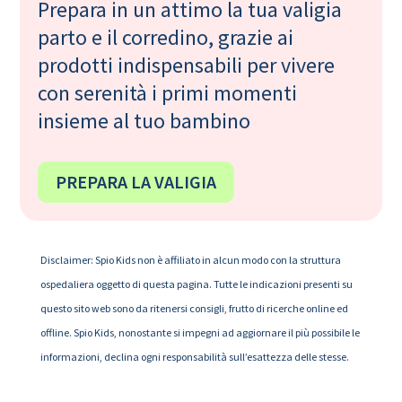
Prepara in un attimo la tua valigia
parto e il corredino, grazie ai
prodotti indispensabili per vivere
con serenità i primi momenti
insieme al tuo bambino
PREPARA LA VALIGIA
Disclaimer: Spio Kids non è affiliato in alcun modo con la struttura
ospedaliera oggetto di questa pagina. Tutte le indicazioni presenti su
questo sito web sono da ritenersi consigli, frutto di ricerche online ed
offline. Spio Kids, nonostante si impegni ad aggiornare il più possibile le
informazioni, declina ogni responsabilità sull’esattezza delle stesse.